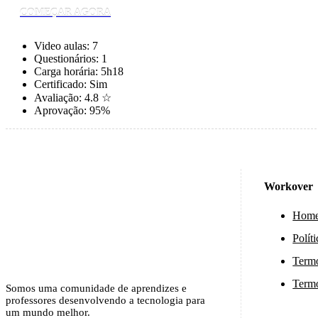
COMEÇAR AGORA
Video aulas:
7
Questionários:
1
Carga horária:
5h18
Certificado:
Sim
Avaliação:
4.8 ☆
Aprovação:
95%
Workover
Hom
Polít
Term
Termo
Somos uma comunidade de aprendizes e
professores desenvolvendo a tecnologia para
um mundo melhor.