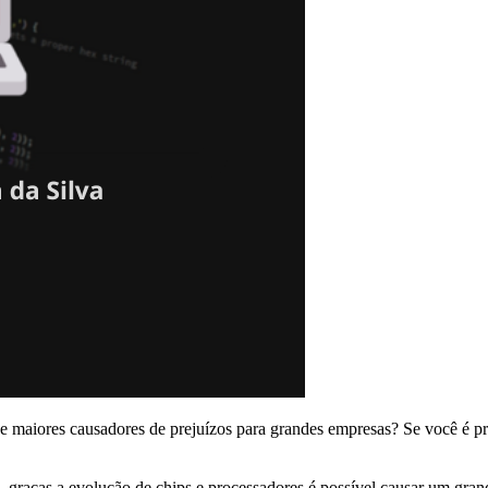
 maiores causadores de prejuízos para grandes empresas? Se você é prof
raças a evolução de chips e processadores é possível causar um gran