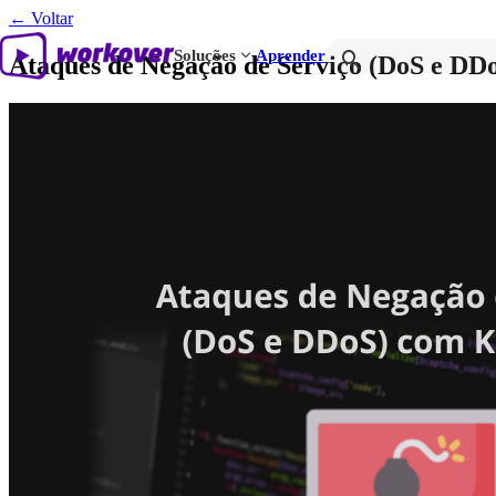
← Voltar
expand_more
search
Soluções
Aprender
Ataques de Negação de Serviço (DoS e DD