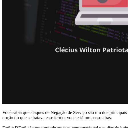
Você sabia que ataques de Negação de Serviço são um dos principais e
noção do que se tratava esse termo, você está um passo atrás.
DoS e DDoS são uma grande ameaça computacional nos dias de hoje, g