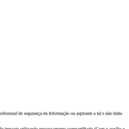
issional de segurança da Informação ou aspirante a tal e não tinha
de impacto utilizando processamento compartilhado (Com o auxílio e